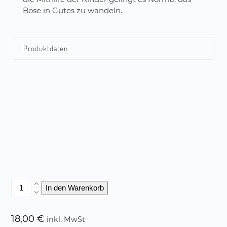
Böse in Gutes zu wandeln.
Produktdaten
Besuch
In den Warenkorb
der
kleinen
Vampire
18,00
€
inkl. MwSt