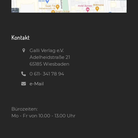
Kontakt
Galli Verlag e.V.
Adelheidstraße 21
65185 Wiesbaden
0 611- 341 78 94
e-Mail
Bürozeiten:
Mo - Fr von 10.00 - 13.00 Uhr