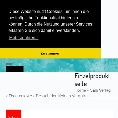
Diese Website nutzt Cookies, um Ihnen die
bestmögliche Funktionalität bieten zu
können. Durch die Nutzung unserer Services
erklären Sie sich damit einverstanden.
Mehr erfahren...
Zustimmen
Skip
to
Open
Close
content
Einzelprodukt
mobile
mobile
seite
menu
menu
Home
»
Galli Verlag
»
Theatertexte
»
Besuch der kleinen Vampire