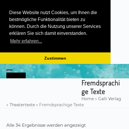
Diese Website nutzt Cookies, um Ihnen die
bestmögliche Funktionalität bieten zu
können. Durch die Nutzung unserer Services
erklären Sie sich damit einverstanden.
Mehr erfahren...
Zustimmen
Skip
to
Open
Close
content
Fremdsprachi
mobile
mobile
ge Texte
menu
menu
Home
»
Galli Verlag
»
Theatertexte
»
Fremdsprachige Texte
Alle 34 Ergebnisse werden angezeigt