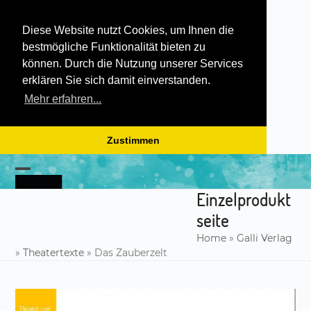
Diese Website nutzt Cookies, um Ihnen die
bestmögliche Funktionalität bieten zu
können. Durch die Nutzung unserer Services
erklären Sie sich damit einverstanden.
Mehr erfahren...
Zustimmen
Skip
to
Open
Close
content
Einzelprodukt
mobile
mobile
seite
menu
menu
Home
»
Galli Verlag
»
Theatertexte
»
Das Zauberzelt