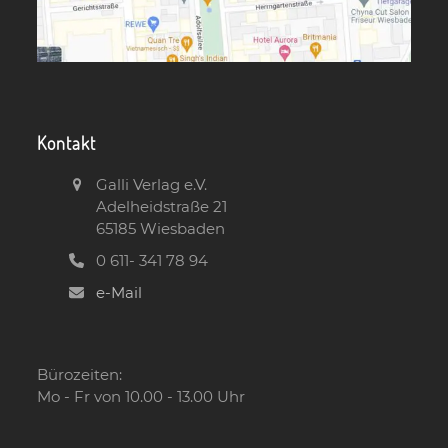
Kontakt
Galli Verlag e.V.
Adelheidstraße 21
65185 Wiesbaden
0 611- 341 78 94
e-Mail
Bürozeiten:
Mo - Fr von 10.00 - 13.00 Uhr