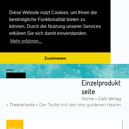
Diese Website nutzt Cookies, um Ihnen die
bestmögliche Funktionalität bieten zu
können. Durch die Nutzung unserer Services
erklären Sie sich damit einverstanden.
Mehr erfahren...
Zustimmen
Skip
to
Open
Close
content
Einzelprodukt
mobile
mobile
seite
menu
menu
Home
»
Galli Verlag
»
Theatertexte
»
Der Teufel mit den drei goldenen Haaren