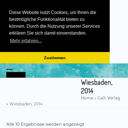
Diese Website nutzt Cookies, um Ihnen die
bestmögliche Funktionalität bieten zu
können. Durch die Nutzung unserer Services
erklären Sie sich damit einverstanden.
Mehr erfahren...
Zustimmen
Skip
to
Open
Close
content
Wiesbaden,
mobile
mobile
2014
menu
menu
Home
»
Galli Verlag
»
Wiesbaden, 2014
Alle 10 Ergebnisse werden angezeigt