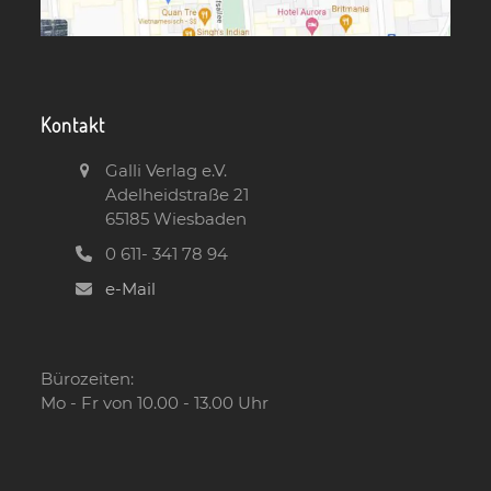
Kontakt
Galli Verlag e.V.
Adelheidstraße 21
65185 Wiesbaden
0 611- 341 78 94
e-Mail
Bürozeiten:
Mo - Fr von 10.00 - 13.00 Uhr