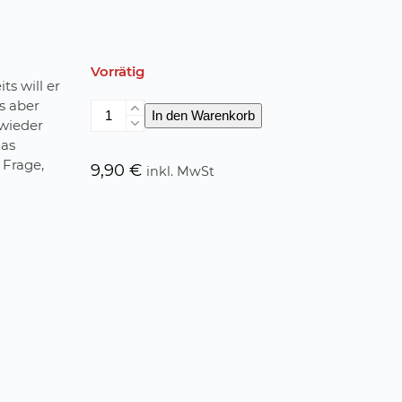
Vorrätig
ts will er
s aber
Kulturschocker
In den Warenkorb
 wieder
Menge
das
 Frage,
9,90
€
inkl. MwSt