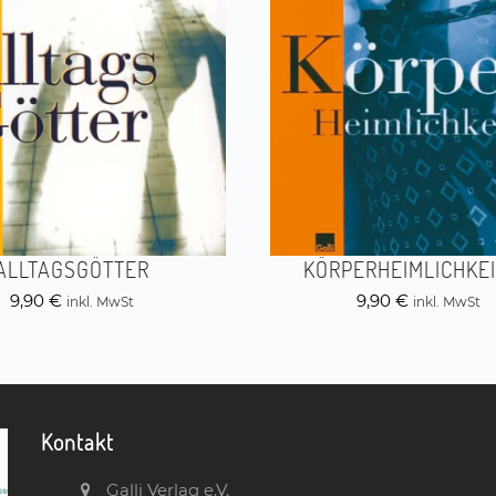
ALLTAGSGÖTTER
KÖRPERHEIMLICHKE
9,90
€
9,90
€
inkl. MwSt
inkl. MwSt
Kontakt
Galli Verlag e.V.