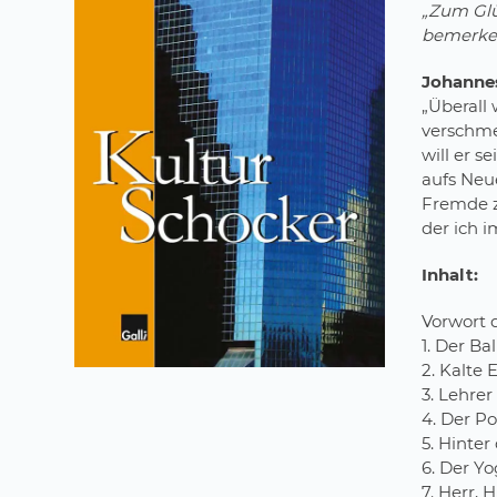
„Zum Glü
bemerken
Johannes
„Überall 
verschme
will er s
aufs Neue
Fremde z
der ich 
Inhalt:
Vorwort 
1. Der Ba
2. Kalte 
3. Lehrer
4. Der Po
5. Hinte
6. Der Yo
7. Herr,