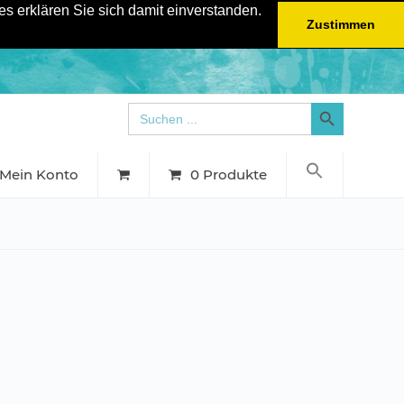
s erklären Sie sich damit einverstanden.
Zustimmen
Search Button
Search
for:
Mein Konto
0 Produkte