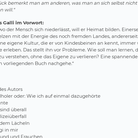
ck bemerkt man am anderen, was man an sich selbst nicht
 will.“
 Galli im Vorwort:
wo der Mensch sich niederlässt, will er Heimat bilden. Einersei
lzen mit der Energie des noch fremden Landes, andererseit
eine eigene Kultur, die er von Kindesbeinen an kennt, immer
 erleben. Das stellt ihn vor Probleme. Wie soll man lernen, 
u verstehen, ohne das Eigene zu verlieren? Eine spannende
im vorliegenden Buch nachgehe.“
des Autors
llholer oder: Wie ich auf einmal dazugehörte
Ente
 sind überall
lizeiüberfall
r dem Lächeln
gi in mir
 Hund und Frauchen