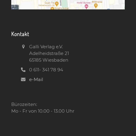
Kontakt
Galli Verlag e.V.
Adelheidstraße 21
65185 Wiesbaden
0 611- 341 78 94
e-Mail
Bürozeiten:
Mo - Fr von 10.00 - 13.00 Uhr