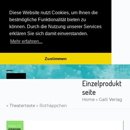
Diese Website nutzt Cookies, um Ihnen die
bestmögliche Funktionalität bieten zu
können. Durch die Nutzung unserer Services
erklären Sie sich damit einverstanden.
Mehr erfahren...
Zustimmen
Skip
to
Open
Close
content
Einzelprodukt
mobile
mobile
seite
menu
menu
Home
»
Galli Verlag
»
Theatertexte
»
Rothäppchen