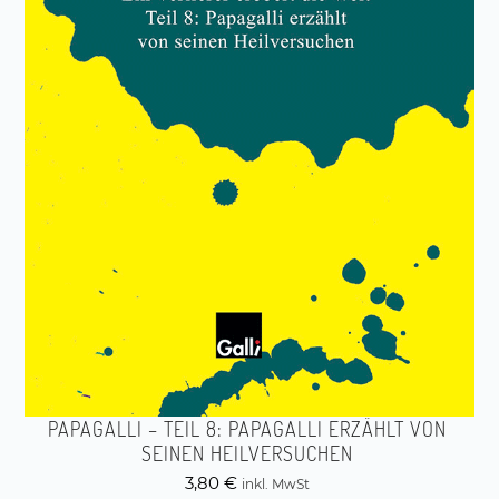
PAPAGALLI – TEIL 8: PAPAGALLI ERZÄHLT VON
SEINEN HEILVERSUCHEN
3,80
€
inkl. MwSt