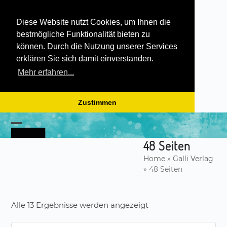
Diese Website nutzt Cookies, um Ihnen die
bestmögliche Funktionalität bieten zu
können. Durch die Nutzung unserer Services
erklären Sie sich damit einverstanden.
Mehr erfahren...
Zustimmen
Skip
to
Open
Close
content
48 Seiten
mobile
mobile
Home
»
Galli Verlag
menu
menu
»
48 Seiten
Alle 13 Ergebnisse werden angezeigt