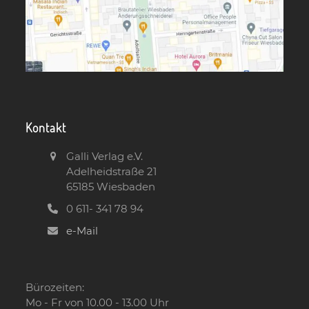
Kontakt
Galli Verlag e.V.
Adelheidstraße 21
65185 Wiesbaden
0 611- 341 78 94
e-Mail
Bürozeiten:
Mo - Fr von 10.00 - 13.00 Uhr